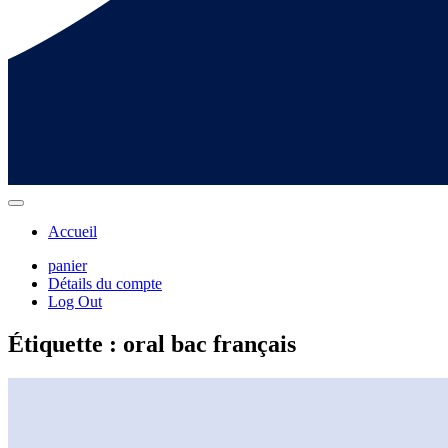
Accueil
panier
Détails du compte
Log Out
Étiquette :
oral bac français