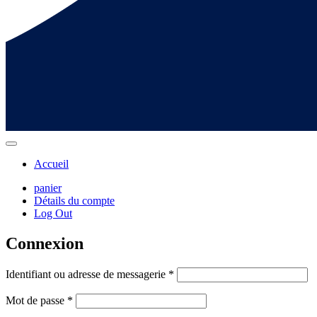
Accueil
panier
Détails du compte
Log Out
Connexion
Identifiant ou adresse de messagerie
*
Mot de passe
*