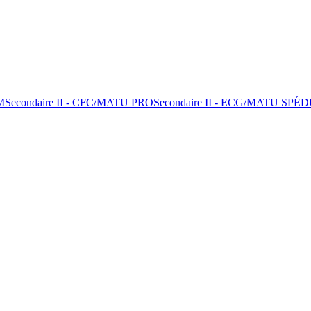
M
Secondaire II - CFC/MATU PRO
Secondaire II - ECG/MATU SPÉ
D