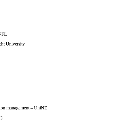
EPFL
t University
tion management – UniNE
t®