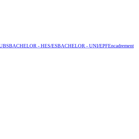
UBS
BACHELOR - HES/ES
BACHELOR - UNI/EPF
Encadrement