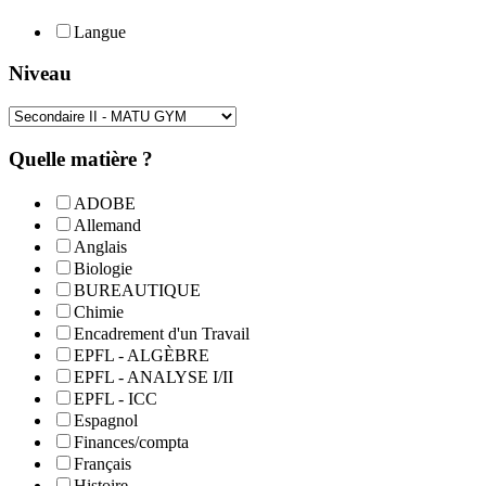
Langue
Niveau
Quelle matière ?
ADOBE
Allemand
Anglais
Biologie
BUREAUTIQUE
Chimie
Encadrement d'un Travail
EPFL - ALGÈBRE
EPFL - ANALYSE I/II
EPFL - ICC
Espagnol
Finances/compta
Français
Histoire