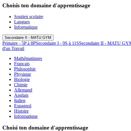
Choisis ton domaine d'apprentissage
Soutien scolaire
Langues
Informatique
Secondaire II - MATU GYM
Primaire - 5P à 8P
Secondaire I - 9S à 11S
Secondaire II - MATU GY
d'un Travail
Mathématiques
Français
Philosophie
Physique
Biologie
Chimie
Allemand
Anglais
Italien
Espagnol
Histoire
Informatique
Choisi ton domaine d'apprentissage