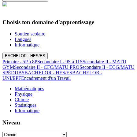
Choisis ton domaine d'apprentissage
Soutien scolaire
Langues
Informatique
BACHELOR - HES/ES
Primaire - 5P à 8P
Secondaire I - 9S à 11S
Secondaire II - MATU
GYM
Secondaire II - CFC/MATU PRO
Secondaire II - ECG/MATU
SPÉ
DUBS
BACHELOR - HES/ES
BACHELOR -
UNI/EPF
Encadrement d'un Travail
Mathématiques
Physique
Chimie
Statistiques
Informatique
Niveau