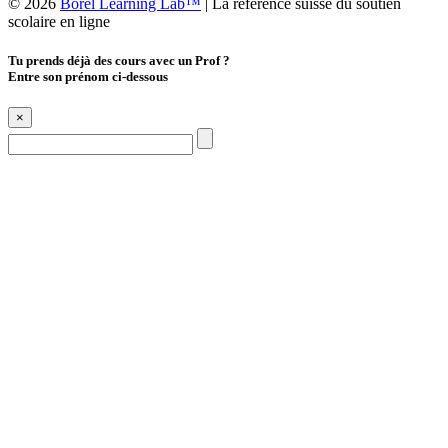
© 2026
Borel Learning Lab™
|
La référence suisse du soutien
scolaire en ligne
Tu prends déjà des cours avec un Prof ?
Entre son prénom ci-dessous
×