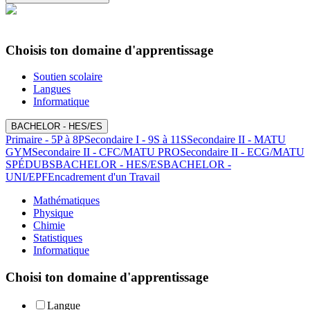
Choisis ton domaine d'apprentissage
Soutien scolaire
Langues
Informatique
BACHELOR - HES/ES
Primaire - 5P à 8P
Secondaire I - 9S à 11S
Secondaire II - MATU
GYM
Secondaire II - CFC/MATU PRO
Secondaire II - ECG/MATU
SPÉ
DUBS
BACHELOR - HES/ES
BACHELOR -
UNI/EPF
Encadrement d'un Travail
Mathématiques
Physique
Chimie
Statistiques
Informatique
Choisi ton domaine d'apprentissage
Langue