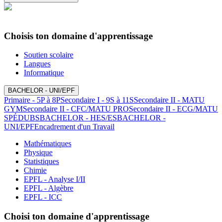
Choisis ton domaine d'apprentissage
Soutien scolaire
Langues
Informatique
BACHELOR - UNI/EPF
Primaire - 5P à 8P
Secondaire I - 9S à 11S
Secondaire II - MATU
GYM
Secondaire II - CFC/MATU PRO
Secondaire II - ECG/MATU
SPÉ
DUBS
BACHELOR - HES/ES
BACHELOR -
UNI/EPF
Encadrement d'un Travail
Mathématiques
Physique
Statistiques
Chimie
EPFL - Analyse I/II
EPFL - Algèbre
EPFL - ICC
Choisi ton domaine d'apprentissage