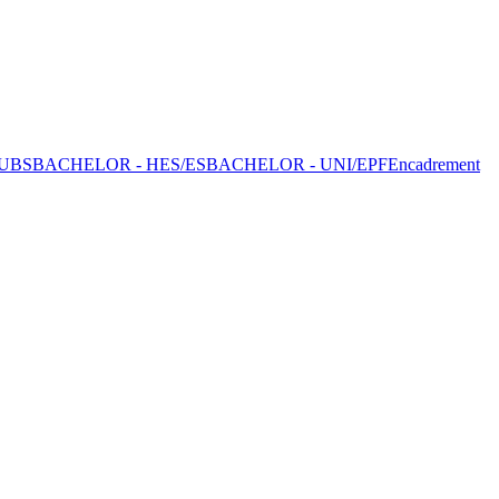
UBS
BACHELOR - HES/ES
BACHELOR - UNI/EPF
Encadrement