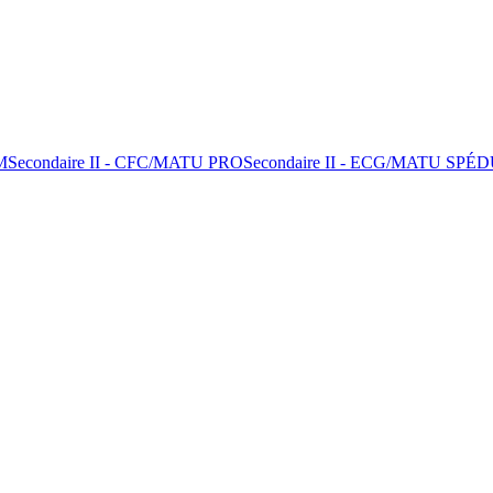
M
Secondaire II - CFC/MATU PRO
Secondaire II - ECG/MATU SPÉ
D