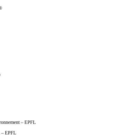
t®
®
vironnement – EPFL
t – EPFL