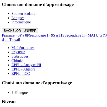
Choisis ton domaine d'apprentissage
Soutien scolaire
Langues
Informatique
BACHELOR - UNI/EPF
Primaire - 5P à 8P
Secondaire I - 9S à 11S
Secondaire II - MATU GY
d'un Travail
Mathématiques
Physique
Statistiques
Chimie
EPFL - Analyse I/II
EPFL - Algèbre
EPFL - ICC
Choisi ton domaine d'apprentissage
Langue
Niveau