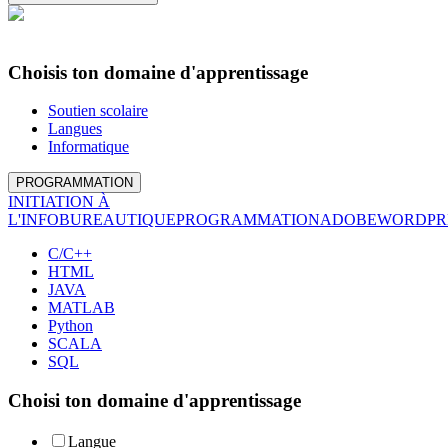
Choisis ton domaine d'apprentissage
Soutien scolaire
Langues
Informatique
PROGRAMMATION
INITIATION À
L'INFO
BUREAUTIQUE
PROGRAMMATION
ADOBE
WORDPR
C/C++
HTML
JAVA
MATLAB
Python
SCALA
SQL
Choisi ton domaine d'apprentissage
Langue