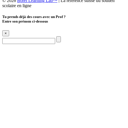
© 2026
Borel Learning Lab™
|
La référence suisse du soutien
scolaire en ligne
Tu prends déjà des cours avec un Prof ?
Entre son prénom ci-dessous
×