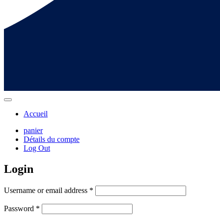
Accueil
panier
Détails du compte
Log Out
Login
Username or email address
*
Password
*