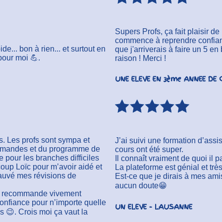
Supers Profs, ça fait plaisir 
commence à reprendre confiance 
e... bon à rien... et surtout en
que j'arriverais à faire un 5 en b
pour moi 💪.
raison !
Merci !
UNE ELEVE EN 3ème ANNEE DE
. Les profs sont sympa et
J’ai suivi une formation d’assi
demandes et du programme de
cours ont été super.
pour les branches difficiles
Il connaît vraiment de quoi il 
oup Loïc pour m’avoir aidé et
La plateforme est génial et très
sauvé mes révisions de
Est-ce que je dirais à mes ami
aucun doute😁
e te recommande vivement
confiance pour n’importe quelle
UN ELEVE - LAUSANNE
s 😉. Crois moi ça vaut la