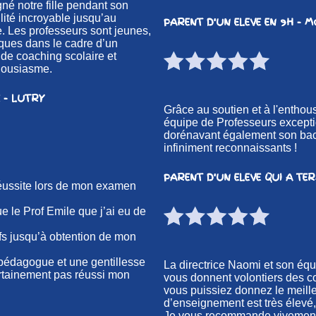
é notre fille pendant son
lité incroyable jusqu’au
PARENT D'UN ELEVE EN 9H - 
. Les professeurs sont jeunes,
iques dans le cadre d’un
 de coaching scolaire et
housiasme.
 - LUTRY
Grâce au soutien et à l'entho
équipe de Professeurs exceptio
dorénavant également son ba
infiniment reconnaissants !
PARENT D'UN ELEVE QUI A TE
éussite lors de mon examen
ue le Prof Emile que j’ai eu de
ifs jusqu’à obtention de mon
d pédagogue et une gentillesse
La directrice Naomi et son équip
certainement pas réussi mon
vous donnent volontiers des c
vous puissiez donnez le meilleu
d’enseignement est très élevé,
Je vous recommande vivement