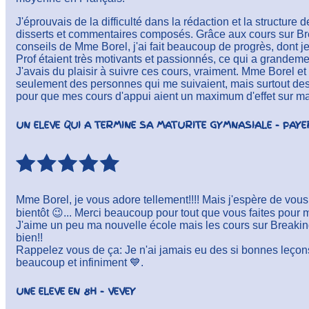
J'éprouvais de la difficulté dans la rédaction et la structur
disserts et commentaires composés. Grâce aux cours sur Bre
conseils de Mme Borel, j'ai fait beaucoup de progrès, dont je
Prof étaient très motivants et passionnés, ce qui a grandemen
J'avais du plaisir à suivre ces cours, vraiment. Mme Borel et
seulement des personnes qui me suivaient, mais surtout des
pour que mes cours d'appui aient un maximum d'effet sur ma
UN ELEVE QUI A TERMINE SA MATURITE GYMNASIALE - PAYE
Mme Borel, je vous adore tellement!!!! Mais j'espère de vous 
bientôt 😉... Merci beaucoup pour tout que vous faites pour m
J'aime un peu ma nouvelle école mais les cours sur Breakin
bien!!
Rappelez vous de ça: Je n'ai jamais eu des si bonnes leçons 
beaucoup et infiniment 💙.
UNE ELEVE EN 8H - VEVEY