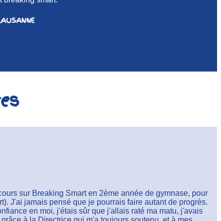
 LAUSANNE
ves
cours sur Breaking Smart en 2ème année de gymnase, pour
rt). J'ai jamais pensé que je pourrais faire autant de progrès.
iance en moi, j'étais sûr que j'allais raté ma matu, j'avais
grâce à la Directrice qui m'a toujours soutenu, et à mes