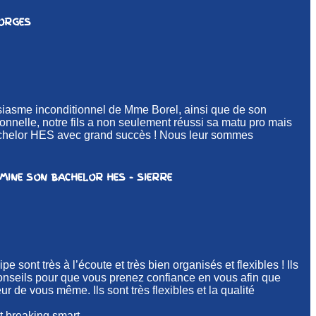
MORGES
usiasme inconditionnel de Mme Borel, ainsi que de son
nnelle, notre fils a non seulement réussi sa matu pro mais
chelor HES avec grand succès ! Nous leur sommes
RMINE SON BACHELOR HES - SIERRE
e sont très à l’écoute et très bien organisés et flexibles ! Ils
onseils pour que vous prenez confiance en vous afin que
r de vous même. Ils sont très flexibles et la qualité
 breaking smart.