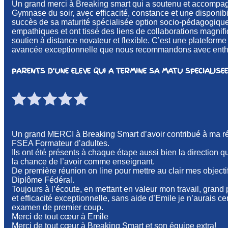
Un grand merci à Breaking smart qui a soutenu et accompagn
Gymnase du soir, avec efficacité, constance et une disponibi
succès de sa maturité spécialisée option socio-pédagogique
empathiques et ont tissé des liens de collaborations magnif
soutien à distance novateur et flexible. C’est une plateforme
avancée exceptionnelle que nous recommandons avec ent
PARENTS D'UNE ELEVE QUI A TERMINE SA MATU SPECIALISEE
Un grand MERCI à Breaking Smart d’avoir contribué à ma r
FSEA Formateur d’adultes.
Ils ont été présents à chaque étape aussi bien la direction q
la chance de l’avoir comme enseignant.
De première réunion on line pour mettre au clair mes object
Diplôme Fédéral.
Toujours à l’écoute, en mettant en valeur mon travail, gran
et efficacité exceptionnelle, sans aide d’Emile je n’aurais 
examen de premier coup.
Merci de tout cœur à Emile
Merci de tout cœur à Breaking Smart et son équipe extra!