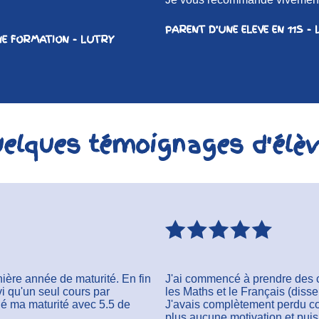
PARENT D'UNE ELEVE EN 11S -
NE FORMATION - LUTRY
elques témoignages d'élè
nière année de maturité. En fin
J'ai commencé à prendre des 
vi qu'un seul cours par
les Maths et le Français (disse
iné ma maturité avec 5.5 de
J'avais complètement perdu conf
plus aucune motivation et puis 