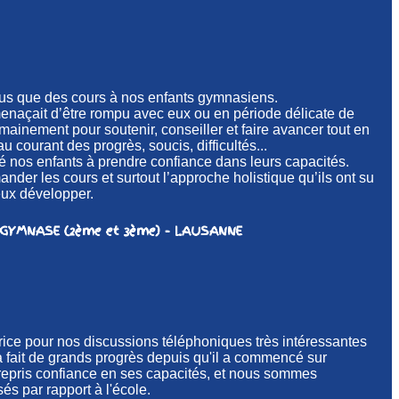
plus que des cours à nos enfants gymnasiens.
enaçait d’être rompu avec eux ou en période délicate de
umainement pour soutenir, conseiller et faire avancer tout en
u courant des progrès, soucis, difficultés...
 nos enfants à prendre confiance dans leurs capacités.
er les cours et surtout l’approche holistique qu’ils ont su
eux développer.
GYMNASE (2ème et 3ème) - LAUSANNE
rice pour nos discussions téléphoniques très intéressantes
 a fait de grands progrès depuis qu'il a commencé sur
a repris confiance en ses capacités, et nous sommes
s par rapport à l'école.