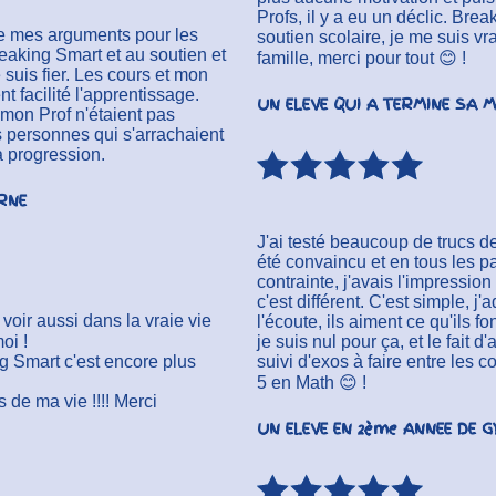
Profs, il y a eu un déclic. Br
e de mes arguments pour les
soutien scolaire, je me suis v
aking Smart et au soutien et
famille, merci pour tout 😊 !
 suis fier. Les cours et mon
t facilité l'apprentissage.
UN ELEVE QUI A TERMINE SA 
 mon Prof n'étaient pas
 personnes qui s'arrachaient
 progression.
RNE
J'ai testé beaucoup de trucs d
été convaincu et en tous les pas
contrainte, j'avais l'impressio
c'est différent. C'est simple, 
voir aussi dans la vraie vie
l'écoute, ils aiment ce qu'ils fo
oi !
je suis nul pour ça, et le fai
g Smart c'est encore plus
suivi d'exos à faire entre les 
5 en Math 😊 !
de ma vie !!!!
Merci
UN ELEVE EN 2ème ANNEE DE 