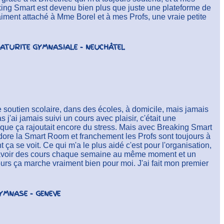
eaking Smart est devenu bien plus que juste une plateforme de
raiment attaché à Mme Borel et à mes Profs, une vraie petite
MATURITE GYMNASIALE - NEUCHÂTEL
e soutien scolaire, dans des écoles, à domicile, mais jamais
 j'ai jamais suivi un cours avec plaisir, c'était une
n que ça rajoutait encore du stress. Mais avec Breaking Smart
j'adore la Smart Room et franchement les Profs sont toujours à
nt ça se voit. Ce qui m'a le plus aidé c'est pour l'organisation,
t d'avoir des cours chaque semaine au même moment et un
cours ça marche vraiment bien pour moi. J'ai fait mon premier
GYMNASE - GENEVE