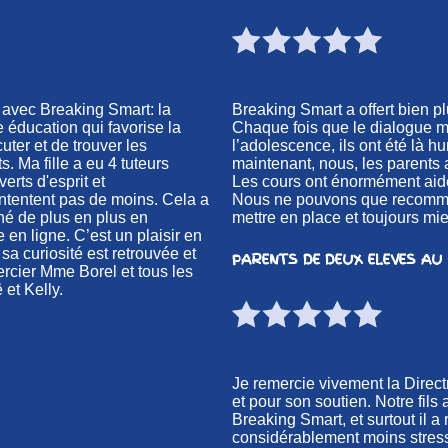
 avec Breaking Smart: la
Breaking Smart a offert bien 
 éducation qui favorise la
Chaque fois que le dialogue m
uter et de trouver les
l’adolescence, ils ont été là h
. Ma fille a eu 4 tuteurs
maintenant, nous, les parents a
erts d'esprit et
Les cours ont énormément aidé
ontentent pas de moins. Cela a
Nous ne pouvons que recommand
né de plus en plus en
mettre en place et toujours mi
en ligne. C’est un plaisir en
 sa curiosité est retrouvée et
PARENTS DE DEUX ELEVES AU 
ercier Mme Borel et tous les
et Kelly.
Je remercie vivement la Direct
et pour son soutien. Notre fils
Breaking Smart, et surtout il 
considérablement moins stressé