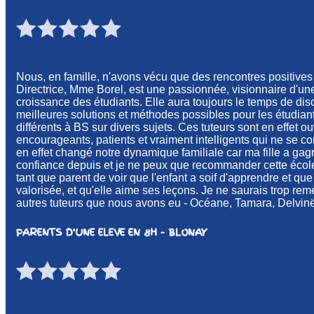
Nous, en famille, n'avons vécu que des rencontres positives
Directrice, Mme Borel, est une passionnée, visionnaire d'une
croissance des étudiants. Elle aura toujours le temps de disc
meilleures solutions et méthodes possibles pour les étudiants
différents à BS sur divers sujets. Ces tuteurs sont en effet ouv
encourageants, patients et vraiment intelligents qui ne se c
en effet changé notre dynamique familiale car ma fille a gag
confiance depuis et je ne peux que recommander cette école 
tant que parent de voir que l'enfant a soif d'apprendre et que
valorisée, et qu'elle aime ses leçons. Je ne saurais trop rem
autres tuteurs que nous avons eu - Océane, Tamara, Delvinë 
PARENTS D'UNE ELEVE EN 8H - BLONAY