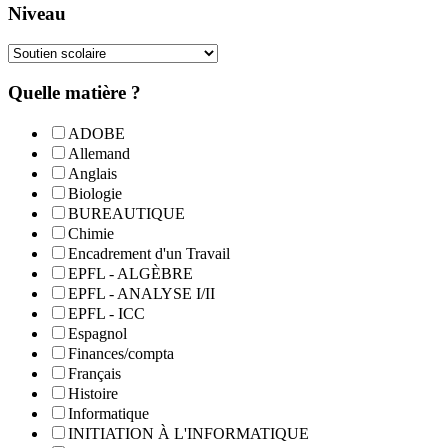
Niveau
Quelle matière ?
ADOBE
Allemand
Anglais
Biologie
BUREAUTIQUE
Chimie
Encadrement d'un Travail
EPFL - ALGÈBRE
EPFL - ANALYSE I/II
EPFL - ICC
Espagnol
Finances/compta
Français
Histoire
Informatique
INITIATION À L'INFORMATIQUE