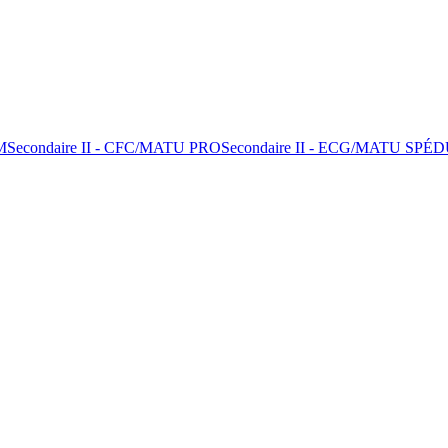
M
Secondaire II - CFC/MATU PRO
Secondaire II - ECG/MATU SPÉ
D