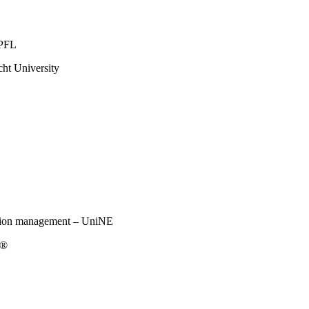
EPFL
t University
tion management – UniNE
t®