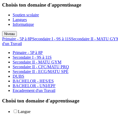
Choisis ton domaine d'apprentissage
Soutien scolaire
Langues
Informatique
Niveau
Primaire - 5P à 8P
Secondaire I - 9S à 11S
Secondaire II - MATU GY
d'un Travail
Primaire - 5P à 8P
Secondaire I - 9S à 11S
Secondaire II - MATU GYM
Secondaire II - CFC/MATU PRO
Secondaire II - ECG/MATU SPÉ
DUBS
BACHELOR - HES/ES
BACHELOR - UNI/EPF
Encadrement d'un Travail
Choisi ton domaine d'apprentissage
Langue