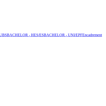
UBS
BACHELOR - HES/ES
BACHELOR - UNI/EPF
Encadrement