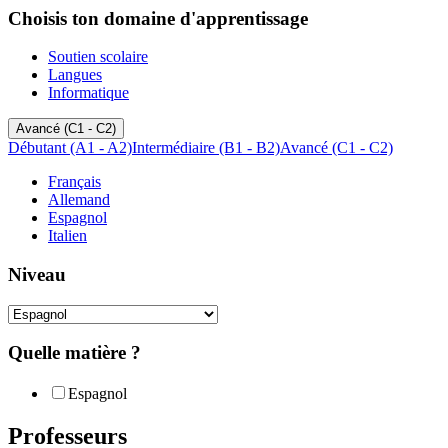
Choisis ton domaine d'apprentissage
Soutien scolaire
Langues
Informatique
Avancé (C1 - C2)
Débutant (A1 - A2)
Intermédiaire (B1 - B2)
Avancé (C1 - C2)
Français
Allemand
Espagnol
Italien
Niveau
Quelle matière ?
Espagnol
Professeurs