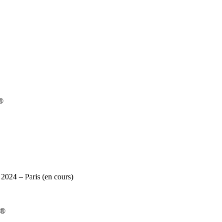
t®
024 – Paris (en cours)
t®