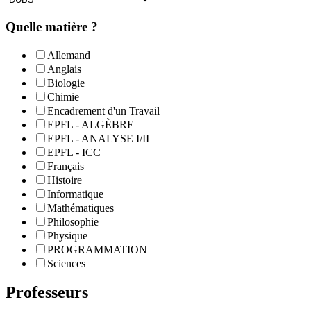
Quelle matière ?
Allemand
Anglais
Biologie
Chimie
Encadrement d'un Travail
EPFL - ALGÈBRE
EPFL - ANALYSE I/II
EPFL - ICC
Français
Histoire
Informatique
Mathématiques
Philosophie
Physique
PROGRAMMATION
Sciences
Professeurs