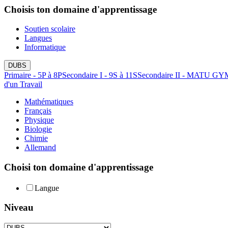
Choisis ton domaine d'apprentissage
Soutien scolaire
Langues
Informatique
DUBS
Primaire - 5P à 8P
Secondaire I - 9S à 11S
Secondaire II - MATU GY
d'un Travail
Mathématiques
Français
Physique
Biologie
Chimie
Allemand
Choisi ton domaine d'apprentissage
Langue
Niveau