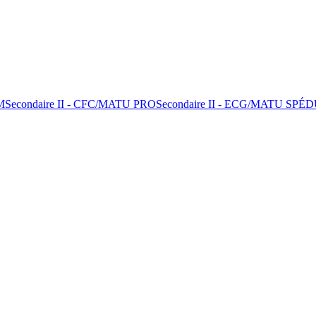
M
Secondaire II - CFC/MATU PRO
Secondaire II - ECG/MATU SPÉ
D