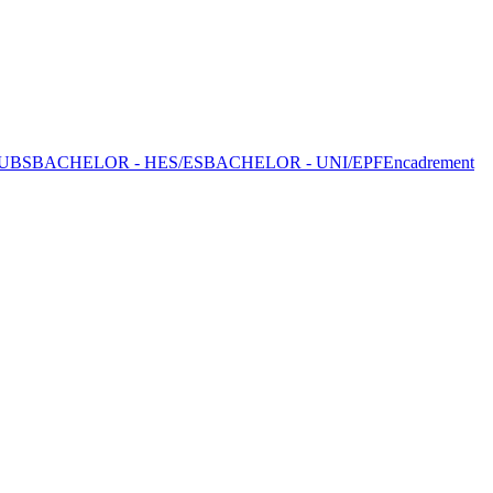
UBS
BACHELOR - HES/ES
BACHELOR - UNI/EPF
Encadrement