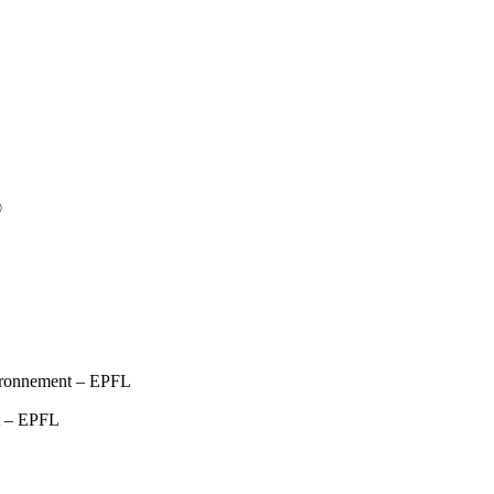
®
vironnement – EPFL
t – EPFL